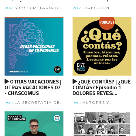
GESTIÓN
RADIOTEATRO CULTURA
SUBSECRETARÍA DE
DIRECCIÓN
BONAERENSE - Capítulo
POR
POR
DD HH DE LA
ARTÍSTICA DE MARINA
12: La Azurduy y Eva
PROVINCIA.
GLEZER Y GRANDES
ARTISTAS
OTRAS VACACIONES |
¿QUÉ CONTÁS? | ¿QUÉ
OTRAS VACACIONES 07
CONTÁS? Episodio 1
- CHASCOMUS
DOLORES REYES:
Cometierra
LA SECRETARÍA DE
AUTORES Y
POR
POR
TURSIMO DE LA
AUTORAS
PROVINCIA DE BUENOS
AIRES