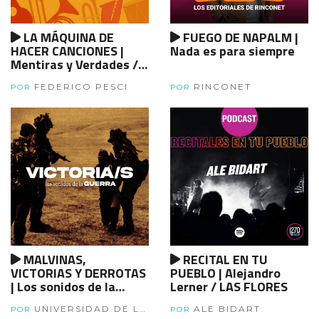
LA MÁQUINA DE
FUEGO DE NAPALM |
HACER CANCIONES |
Nada es para siempre
Mentiras y Verdades /
Ezequiel Rafart
FEDERICO PESCI
RINCONET
POR
POR
MALVINAS,
RECITAL EN TU
VICTORIAS Y DERROTAS
PUEBLO | Alejandro
| Los sonidos de la
Lerner / LAS FLORES
guerra: victorias |
UNIVERSIDAD DE LA
ALE BIDART
Episodio 6
POR
POR