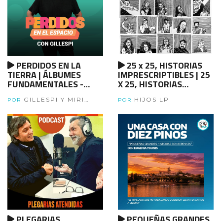
PERDIDOS EN LA
25 x 25, HISTORIAS
TIERRA | ÁLBUMES
IMPRESCRIPTIBLES | 25
FUNDAMENTALES -
X 25, HISTORIAS
Manal - PARTE 2
IMPRESCRIPTIBLES -
GILLESPI Y MIRI
HIJOS LP
CAP 25 - HIJOS X HIJES
POR
POR
MOLERO
PLEGARIAS
PEQUEÑAS GRANDES