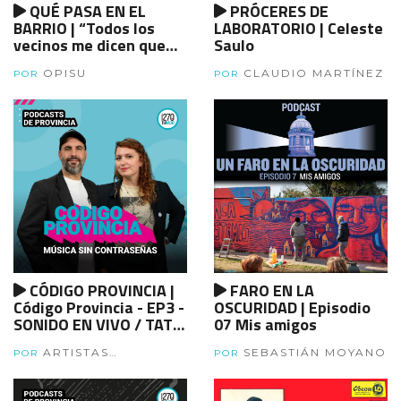
QUÉ PASA EN EL
PRÓCERES DE
BARRIO | “Todos los
LABORATORIO | Celeste
vecinos me dicen que
Saulo
esta obra es un gran
OPISU
CLAUDIO MARTÍNEZ
cambio para el barrio”.
POR
POR
Laura Larralde, vecina
del barrio La Esmeralda
de Chascomús
CÓDIGO PROVINCIA |
FARO EN LA
Código Provincia - EP3 -
OSCURIDAD | Episodio
SONIDO EN VIVO / TATU
07 Mis amigos
ESTELA
ARTISTAS
SEBASTIÁN MOYANO
POR
POR
BONAERENSES