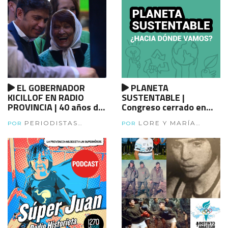
EL GOBERNADOR
PLANETA
KICILLOF EN RADIO
SUSTENTABLE |
PROVINCIA | 40 años de
Congreso cerrado en
Democracia, charla con
ambiente
PERIODISTAS
LORE Y MARÍA
Axel Kicillof, Taty
POR
POR
BONAERENSES
CALCOPIETRO
Almeida, Estela de
Carlotto, Florencia
Saintout, Matías
Moreno y Marcelo
Figueras