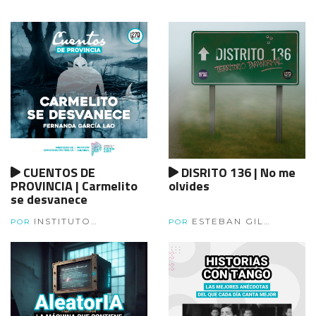
CUENTOS DE
DISRITO 136 | No me
PROVINCIA | Carmelito
olvides
se desvanece
INSTITUTO
ESTEBAN GIL
POR
POR
CULTURAL
GARCÍA, FRAN ANDÍA Y
ESTEBAN GORAL