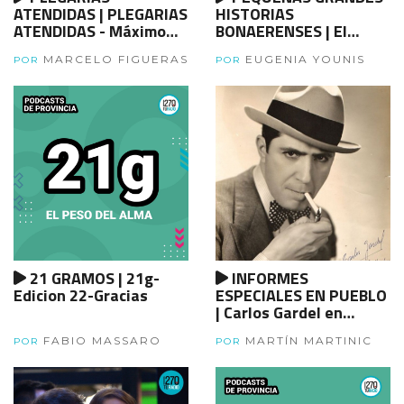
ATENDIDAS | PLEGARIAS
HISTORIAS
ATENDIDAS - Máximo
BONAERENSES | El
Kirchner
traslado que no fue.
MARCELO FIGUERAS
EUGENIA YOUNIS
Cuando quisieron llevar
POR
POR
la capital a Viedma
21 GRAMOS | 21g-
INFORMES
Edicion 22-Gracias
ESPECIALES EN PUEBLO
| Carlos Gardel en
PUEBLO
FABIO MASSARO
MARTÍN MARTINIC
POR
POR