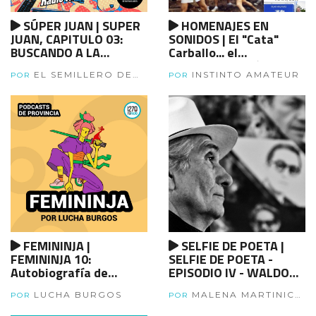
SÚPER JUAN | SUPER
HOMENAJES EN
JUAN, CAPITULO 03:
SONIDOS | El "Cata"
BUSCANDO A LA
Carballo... el
SIRENITA
combatiente olímpico
EL SEMILLERO DE
INSTINTO AMATEUR
POR
POR
RADIO PROVINCIA
FEMININJA |
SELFIE DE POETA |
FEMININJA 10:
SELFIE DE POETA -
Autobiografía de
EPISODIO IV - WALDO
Angela Davis
LEIVA
LUCHA BURGOS
MALENA MARTINIC
POR
POR
MAGÁN