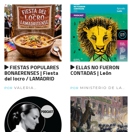
PLATA
FIESTAS POPULARES
ELLAS NO FUERON
BONAERENSES | Fiesta
CONTADAS | León
del locro / LAMADRID
VALERIA
MINISTERIO DE LAS
POR
POR
SARLANGUE
MUJERES, POLÍTICAS DE
GÉNERO Y DIVERSIDAD
DE LA PROVINCIA DE
BUENOS AIRES