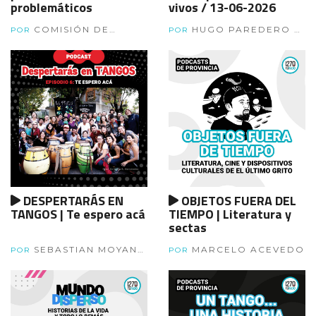
problemáticos
vivos / 13-06-2026
COMISIÓN DE
HUGO PAREDERO Y
POR
POR
INVESTIGACIONES
CARLOS ULANOVSKY
CIENTÍFICAS
DESPERTARÁS EN
OBJETOS FUERA DEL
TANGOS | Te espero acá
TIEMPO | Literatura y
sectas
SEBASTIAN MOYANO
MARCELO ACEVEDO
POR
POR
Y MARITA DUARTE