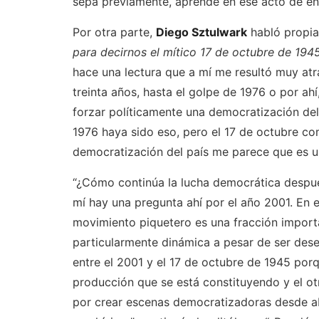
sepa previamente, aprende en ese acto de ens
Por otra parte,
Diego Sztulwark
habló propia
para decirnos el mítico 17 de octubre de 194
hace una lectura que a mí me resultó muy atr
treinta años, hasta el golpe de 1976 o por ahí
forzar políticamente una democratización de
1976 haya sido eso, pero el 17 de octubre co
democratización del país me parece que es un
“¿Cómo continúa la lucha democrática despué
mí hay una pregunta ahí por el año 2001. En 
movimiento piquetero es una fracción import
particularmente dinámica a pesar de ser des
entre el 2001 y el 17 de octubre de 1945 po
producción que se está constituyendo y el o
por crear escenas democratizadoras desde ab