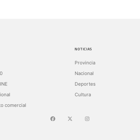
NOTICIAS
Provincia
0
Nacional
UNE
Deportes
ional
Cultura
o comercial
Ir a Facebook
Ir a X (Ex-Twitter)
Ir a