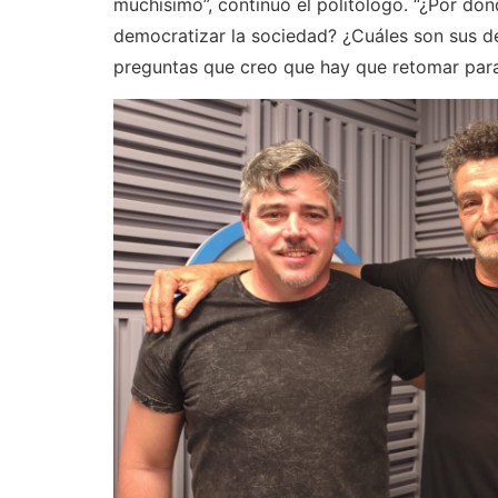
muchísimo”, continuó el politólogo. “¿Por dó
democratizar la sociedad? ¿Cuáles son sus d
preguntas que creo que hay que retomar para